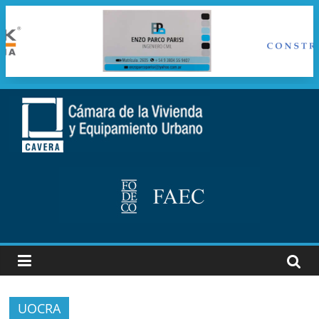
Saltar
al
cavera
contenido
Camara
de
la
vivienda
y
Equipamiento
Urbano
UOCRA