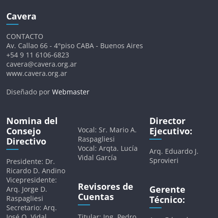
Cavera
CONTACTO
Av. Callao 66 - 4°piso CABA - Buenos Aires
+54 9 11 6106-6823
cavera@cavera.org.ar
www.cavera.org.ar
Diseñado por
Webmaster
Nomina del
Director
Consejo
Vocal: Sr. Mario A.
Ejecutivo:
Raspagliesi
Directivo
Vocal: Arqta. Lucía
Arq. Eduardo J.
Vidal García
Sprovieri
Presidente: Dr.
Ricardo D. Andino
Vicepresidente:
Revisores de
Gerente
Arq. Jorge D.
Cuentas
Raspagliesi
Técnico:
Secretario: Arq.
José O. Vidal
Titular: Ing. Pedro