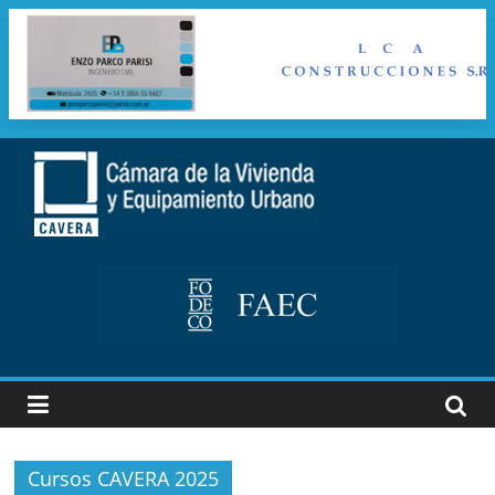
Saltar
al
cavera
contenido
Camara
de
la
vivienda
y
Equipamiento
Urbano
Cursos CAVERA 2025