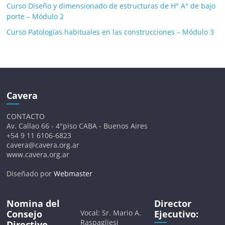
Curso Diseño y dimensionado de estructuras de H° A° de bajo
porte – Módulo 2
Curso Patologías habituales en las construcciones – Módulo 3
Cavera
CONTACTO
Av. Callao 66 - 4°piso CABA - Buenos Aires
+54 9 11 6106-6823
cavera@cavera.org.ar
www.cavera.org.ar
Diseñado por
Webmaster
Nomina del
Director
Consejo
Vocal: Sr. Mario A.
Ejecutivo:
Raspagliesi
Directivo