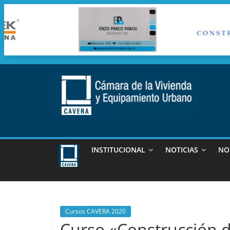
Saltar
al
contenido
cavera
Camara
de
INSTITUCIONAL
NOTICIAS
NO
la
vivienda
y
Equipamiento
Urbano
Cursos CAVERA 2020
Curso «Construcción de