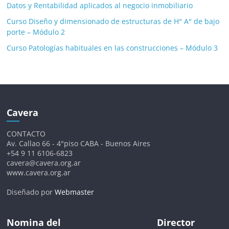
Datos y Rentabilidad aplicados al negocio inmobiliario
Curso Diseño y dimensionado de estructuras de H° A° de bajo
porte – Módulo 2
Curso Patologías habituales en las construcciones – Módulo 3
Cavera
CONTACTO
Av. Callao 66 - 4°piso CABA - Buenos Aires
+54 9 11 6106-6823
cavera@cavera.org.ar
www.cavera.org.ar
Diseñado por
Webmaster
Nomina del
Director