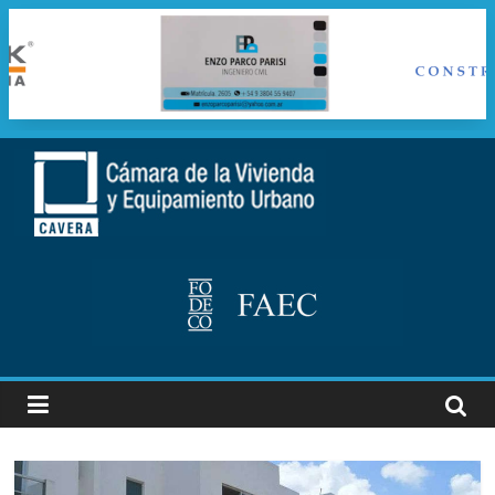
Saltar
al
cavera
contenido
Camara
de
la
vivienda
y
Equipamiento
Urbano