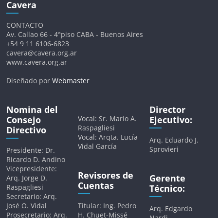
Cavera
CONTACTO
Av. Callao 66 - 4°piso CABA - Buenos Aires
+54 9 11 6106-6823
cavera@cavera.org.ar
www.cavera.org.ar
Diseñado por
Webmaster
Nomina del
Director
Consejo
Vocal: Sr. Mario A.
Ejecutivo:
Raspagliesi
Directivo
Vocal: Arqta. Lucía
Arq. Eduardo J.
Vidal García
Sprovieri
Presidente: Dr.
Ricardo D. Andino
Vicepresidente:
Revisores de
Gerente
Arq. Jorge D.
Cuentas
Raspagliesi
Técnico:
Secretario: Arq.
José O. Vidal
Titular: Ing. Pedro
Arq. Edgardo
Prosecretario: Arq.
H. Chuet-Missé
Nardi