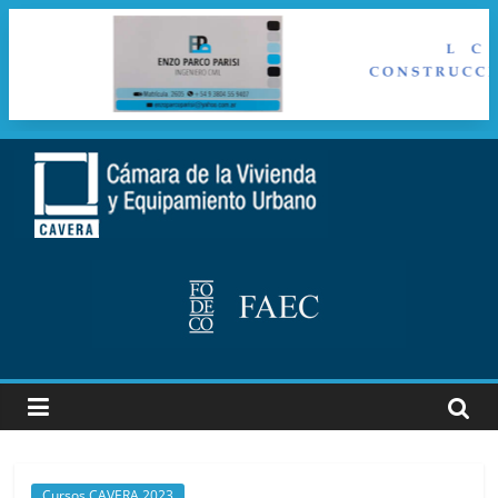
Saltar
al
cavera
contenido
Camara
de
la
vivienda
y
Equipamiento
Urbano
Cursos CAVERA 2023