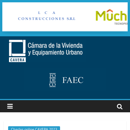
Saltar
al
cavera
contenido
Camara
de
la
vivienda
y
Equipamiento
Urbano
Charlas online CAVERA 2023