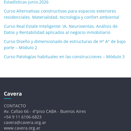
Estadísticas junio.2026
Curso Alternativas constructivas para espacios exteriores
residenciales. Materialidad, tecnología y confort ambiental
Curso Real Estate Inteligente: IA, Neuroventas, Análisis de
Datos y Rentabilidad aplicados al negocio inmobiliario
Curso Diseño y dimensionado de estructuras de H° A° de bajo
porte – Módulo 2
Curso Patologías habituales en las construcciones – Módulo 3
Cavera
CONTACTO
Av. Callao 66 - 4°piso CABA - Buenos Aires
+54 9 11 6106-6823
cavera@cavera.org.ar
www.cavera.org.ar