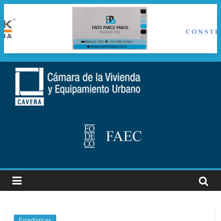
Saltar
al
cavera
contenido
Camara
de
la
vivienda
y
Equipamiento
Urbano
Estadísticas