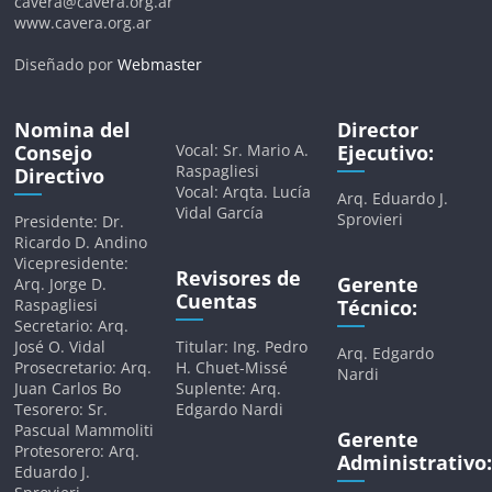
cavera@cavera.org.ar
www.cavera.org.ar
Diseñado por
Webmaster
Nomina del
Director
Consejo
Vocal: Sr. Mario A.
Ejecutivo:
Raspagliesi
Directivo
Vocal: Arqta. Lucía
Arq. Eduardo J.
Vidal García
Sprovieri
Presidente: Dr.
Ricardo D. Andino
Vicepresidente:
Revisores de
Gerente
Arq. Jorge D.
Cuentas
Raspagliesi
Técnico:
Secretario: Arq.
José O. Vidal
Titular: Ing. Pedro
Arq. Edgardo
Prosecretario: Arq.
H. Chuet-Missé
Nardi
Juan Carlos Bo
Suplente: Arq.
Tesorero: Sr.
Edgardo Nardi
Pascual Mammoliti
Gerente
Protesorero: Arq.
Administrativo:
Eduardo J.