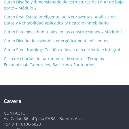
Curso Diseño y dimensionado de estructuras de H° A° de bajo
porte – Módulo 2
Curso Real Estate Inteligente: IA, Neuroventas, Análisis de
Datos y Rentabilidad aplicados al negocio inmobiliario
Curso Patologías habituales en las construcciones – Módulo 3
Curso Diseño de viviendas energéticamente eficientes
Curso Steel framing: Gestión y desarrollo eficiente e integral
Ciclo de charlas de patrimonio – Módulo 1: Templos –
Encuentro 4: Catedrales, Basílicas y Santuarios
Cavera
CONTACTO
Av. Callao 66 - 4°piso CABA - Buenos Aires
+54 9 11 6106-6823