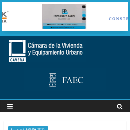
Saltar
al
cavera
contenido
Camara
de
la
vivienda
y
Equipamiento
Urbano
Cursos CAVERA 2025