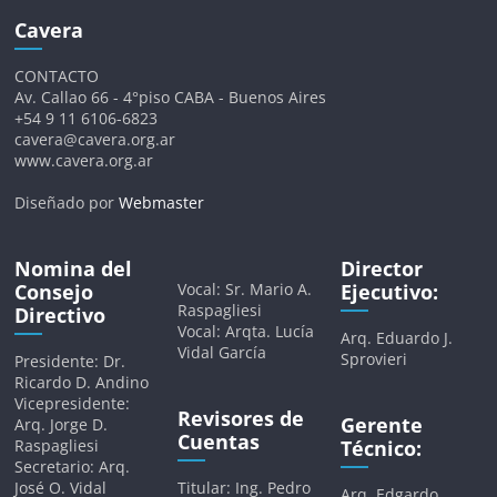
Cavera
CONTACTO
Av. Callao 66 - 4°piso CABA - Buenos Aires
+54 9 11 6106-6823
cavera@cavera.org.ar
www.cavera.org.ar
Diseñado por
Webmaster
Nomina del
Director
Consejo
Vocal: Sr. Mario A.
Ejecutivo:
Raspagliesi
Directivo
Vocal: Arqta. Lucía
Arq. Eduardo J.
Vidal García
Sprovieri
Presidente: Dr.
Ricardo D. Andino
Vicepresidente:
Revisores de
Gerente
Arq. Jorge D.
Cuentas
Raspagliesi
Técnico:
Secretario: Arq.
José O. Vidal
Titular: Ing. Pedro
Arq. Edgardo