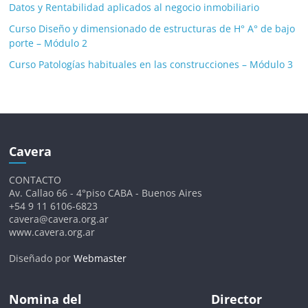
Datos y Rentabilidad aplicados al negocio inmobiliario
Curso Diseño y dimensionado de estructuras de H° A° de bajo
porte – Módulo 2
Curso Patologías habituales en las construcciones – Módulo 3
Cavera
CONTACTO
Av. Callao 66 - 4°piso CABA - Buenos Aires
+54 9 11 6106-6823
cavera@cavera.org.ar
www.cavera.org.ar
Diseñado por
Webmaster
Nomina del
Director