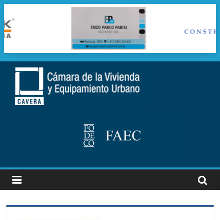
Saltar
al
cavera
contenido
Camara
de
la
vivienda
y
Equipamiento
Urbano