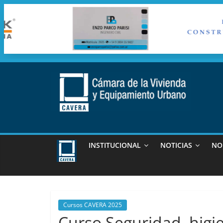
Saltar
al
contenido
cavera
Camara
de
INSTITUCIONAL
NOTICIAS
NO
la
vivienda
y
Equipamiento
Urbano
Cursos CAVERA 2025
Curso Seguridad, hig