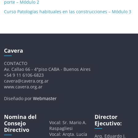
porte – Módulo 2
Curso Patologías habituales en las construcciones – Módulo 3
Cavera
CONTACTO
Av. Callao 66 - 4°piso CABA - Buenos Aires
+54 9 11 6106-6823
cavera@cavera.org.ar
www.cavera.org.ar
Diseñado por
Webmaster
Nomina del
Director
Consejo
Vocal: Sr. Mario A.
Ejecutivo:
Raspagliesi
Directivo
Vocal: Arqta. Lucía
Arq. Eduardo J.