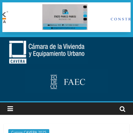
Saltar
al
cavera
contenido
Camara
de
la
vivienda
y
Equipamiento
Urbano
Cursos CAVERA 2025