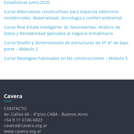
Estadísticas junio.2026
Curso Alternativas constructivas para espacios exteriores
residenciales. Materialidad, tecnología y confort ambiental
Curso Real Estate Inteligente: IA, Neuroventas, Análisis de
Datos y Rentabilidad aplicados al negocio inmobiliario
Curso Diseño y dimensionado de estructuras de H° A° de bajo
porte – Módulo 2
Curso Patologías habituales en las construcciones – Módulo 3
Cavera
CONTACTO
Av. Callao 66 - 4°piso CABA - Buenos Aires
+54 9 11 6106-6823
cavera@cavera.org.ar
www.cavera.org.ar