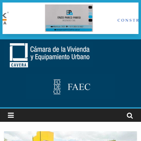
Saltar
al
cavera
contenido
Camara
de
la
vivienda
y
Equipamiento
Urbano