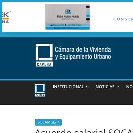
Saltar
al
contenido
cavera
Camara
de
INSTITUCIONAL
NOTICIAS
NO
la
vivienda
y
Equipamiento
Urbano
SOCAMGLyP
Acuerdo salarial SOC