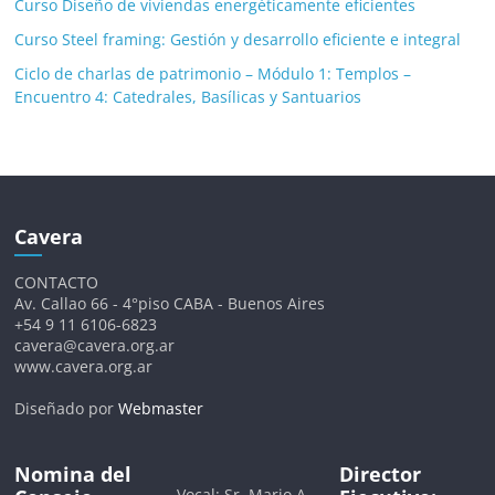
Curso Diseño de viviendas energéticamente eficientes
Curso Steel framing: Gestión y desarrollo eficiente e integral
Ciclo de charlas de patrimonio – Módulo 1: Templos –
Encuentro 4: Catedrales, Basílicas y Santuarios
Cavera
CONTACTO
Av. Callao 66 - 4°piso CABA - Buenos Aires
+54 9 11 6106-6823
cavera@cavera.org.ar
www.cavera.org.ar
Diseñado por
Webmaster
Nomina del
Director
Vocal: Sr. Mario A.