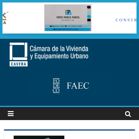
Saltar
al
cavera
contenido
Camara
de
la
vivienda
y
Equipamiento
Urbano