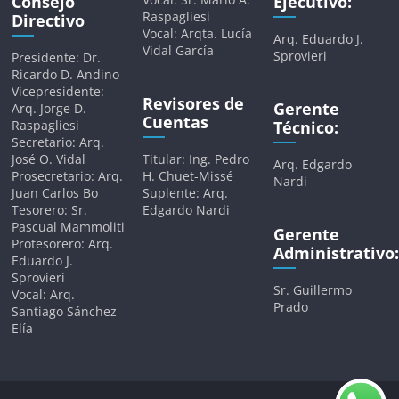
Consejo
Ejecutivo:
Raspagliesi
Directivo
Vocal: Arqta. Lucía
Arq. Eduardo J.
Vidal García
Sprovieri
Presidente: Dr.
Ricardo D. Andino
Vicepresidente:
Revisores de
Gerente
Arq. Jorge D.
Cuentas
Raspagliesi
Técnico:
Secretario: Arq.
José O. Vidal
Titular: Ing. Pedro
Arq. Edgardo
Prosecretario: Arq.
H. Chuet-Missé
Nardi
Juan Carlos Bo
Suplente: Arq.
Tesorero: Sr.
Edgardo Nardi
Pascual Mammoliti
Gerente
Protesorero: Arq.
Administrativo:
Eduardo J.
Sprovieri
Sr. Guillermo
Vocal: Arq.
Prado
Santiago Sánchez
Elía