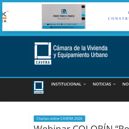
Saltar
al
contenido
cavera
Camara
de
INSTITUCIONAL
NOTICIAS
NO
la
vivienda
y
Equipamiento
Urbano
Charlas online CAVERA 2026
Webinar COLORÍN “Rev