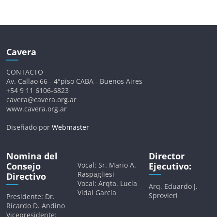
Cavera
CONTACTO
Av. Callao 66 - 4°piso CABA - Buenos Aires
+54 9 11 6106-6823
cavera@cavera.org.ar
www.cavera.org.ar
Diseñado por
Webmaster
Nomina del
Director
Consejo
Vocal: Sr. Mario A.
Ejecutivo:
Raspagliesi
Directivo
Vocal: Arqta. Lucía
Arq. Eduardo J.
Vidal García
Sprovieri
Presidente: Dr.
Ricardo D. Andino
Vicepresidente: