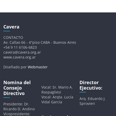
Cavera
CONTACTO
Av. Callao 66 - 4°piso CABA - Buenos Aires
+54 9 11 6106-6823
cavera@cavera.org.ar
www.cavera.org.ar
Diseñado por
Webmaster
Nomina del
Director
Consejo
Vocal: Sr. Mario A.
Ejecutivo:
Raspagliesi
Directivo
Vocal: Arqta. Lucía
Arq. Eduardo J.
Vidal García
Sprovieri
Presidente: Dr.
Ricardo D. Andino
Vicepresidente: