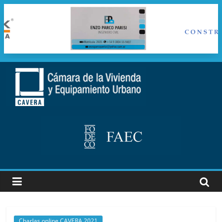
Saltar
al
cavera
contenido
Camara
de
la
vivienda
y
Equipamiento
Urbano
Charlas online CAVERA 2021