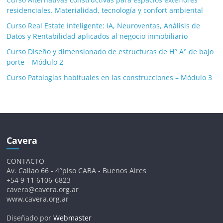
residenciales. Materialidad, tecnología y confort ambiental
Curso Real Estate Inteligente: IA, Neuroventas, Análisis de
Datos y Rentabilidad aplicados al negocio inmobiliario
Curso Diseño y dimensionado de estructuras de H° A° de bajo
porte – Módulo 2
Curso Patologías habituales en las construcciones – Módulo 3
Cavera
CONTACTO
Av. Callao 66 - 4°piso CABA - Buenos Aires
+54 9 11 6106-6823
cavera@cavera.org.ar
www.cavera.org.ar
Diseñado por
Webmaster